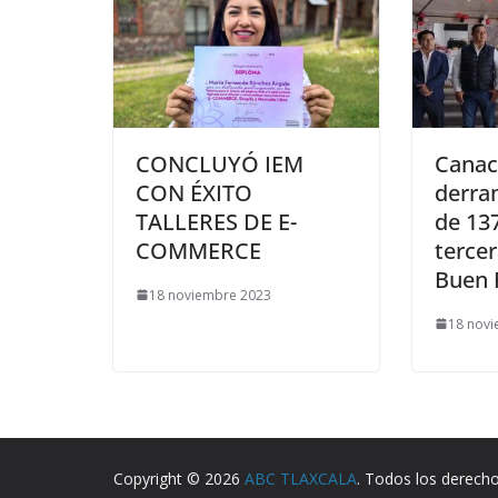
CONCLUYÓ IEM
Canac
CON ÉXITO
derra
TALLERES DE E-
de 13
COMMERCE
tercer
Buen 
18 noviembre 2023
18 nov
Copyright © 2026
ABC TLAXCALA
. Todos los derech