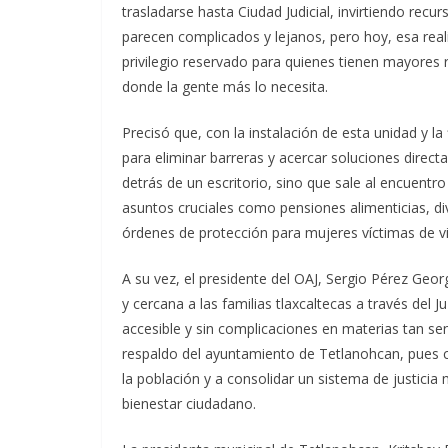
trasladarse hasta Ciudad Judicial, invirtiendo r
parecen complicados y lejanos, pero hoy, esa real
privilegio reservado para quienes tienen mayores r
donde la gente más lo necesita.
Precisó que, con la instalación de esta unidad y l
para eliminar barreras y acercar soluciones direc
detrás de un escritorio, sino que sale al encuentr
asuntos cruciales como pensiones alimenticias, d
órdenes de protección para mujeres víctimas de v
A su vez, el presidente del OAJ, Sergio Pérez Ge
y cercana a las familias tlaxcaltecas a través del J
accesible y sin complicaciones en materias tan sensi
respaldo del ayuntamiento de Tetlanohcan, pues c
la población y a consolidar un sistema de justici
bienestar ciudadano.