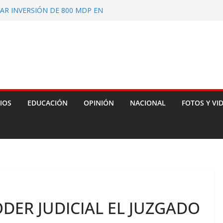
AR INVERSIÓN DE 800 MDP EN
ADES INDÍGENAS
L ESTADO APROBADO EL
MA A LA CONSTITUCIÓN LOCAL
LEGIR A PERSONA SECRETARIA
 COMISIÓN DE PRODUCTORES,
RES DE IXTENCO
 UNIFORMES Y EQUIPO
ATIENTES FORESTALES
IOS
EDUCACIÓN
OPINIÓN
NACIONAL
FOTOS Y VI
DER JUDICIAL EL JUZGADO