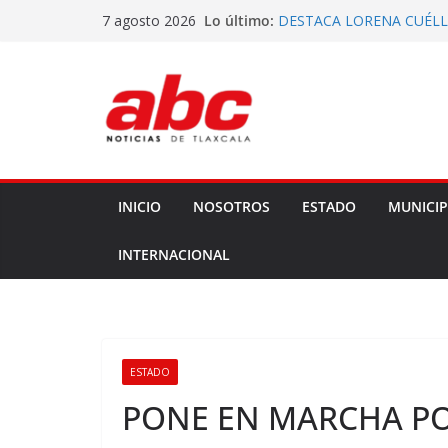
Saltar
Lo último:
DESTACA LORENA CUÉLL
7 agosto 2026
al
BENEFICIO DE COMUNID
DECLARA CONGRESO DE
contenido
DECRETO 285 DE REFOR
VOTA ITE TERNA PARA E
EJECUTIVA
ATIENDEN DIPUTADOS A
EJIDATARIOS Y POBLADO
GOBERNADORA ENTREGA
ESPECIALIZADO A COMB
INICIO
NOSOTROS
ESTADO
MUNICIP
INTERNACIONAL
ESTADO
PONE EN MARCHA PO