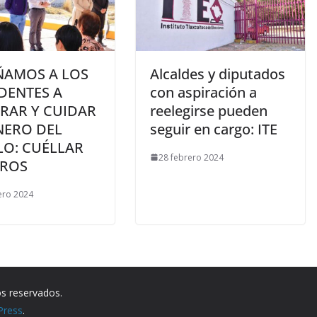
ÑAMOS A LOS
Alcaldes y diputados
DENTES A
con aspiración a
RAR Y CUIDAR
reelegirse pueden
NERO DEL
seguir en cargo: ITE
LO: CUÉLLAR
28 febrero 2024
EROS
ero 2024
os reservados.
Press
.