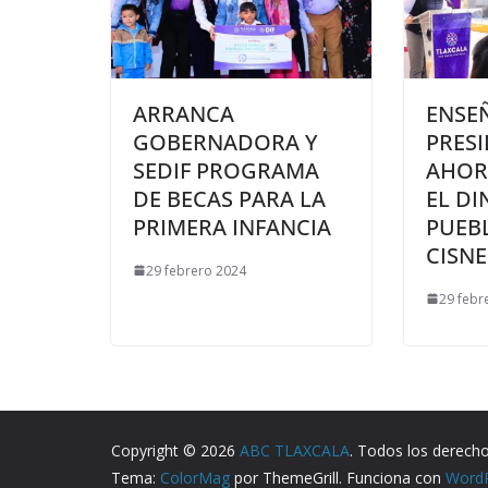
ARRANCA
ENSE
GOBERNADORA Y
PRESI
SEDIF PROGRAMA
AHOR
DE BECAS PARA LA
EL DI
PRIMERA INFANCIA
PUEB
CISN
29 febrero 2024
29 febr
Copyright © 2026
ABC TLAXCALA
. Todos los derech
Tema:
ColorMag
por ThemeGrill. Funciona con
Word