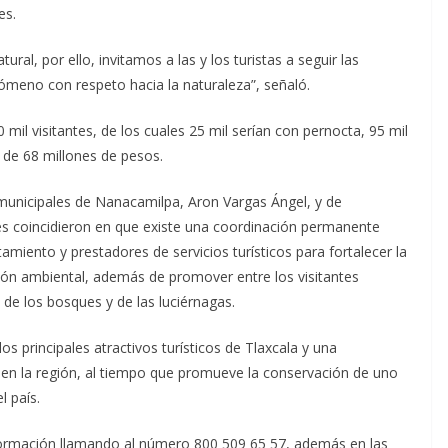
es.
ral, por ello, invitamos a las y los turistas a seguir las
ómeno con respeto hacia la naturaleza”, señaló.
il visitantes, de los cuales 25 mil serían con pernocta, 95 mil
de 68 millones de pesos.
 municipales de Nanacamilpa, Aron Vargas Ángel, y de
es coincidieron en que existe una coordinación permanente
amiento y prestadores de servicios turísticos para fortalecer la
ación ambiental, además de promover entre los visitantes
 de los bosques y de las luciérnagas.
 principales atractivos turísticos de Tlaxcala y una
 en la región, al tiempo que promueve la conservación de uno
 país.
información llamando al número 800 509 65 57, además en las