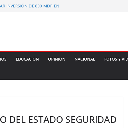
AR INVERSIÓN DE 800 MDP EN
ADES INDÍGENAS
L ESTADO APROBADO EL
MA A LA CONSTITUCIÓN LOCAL
LEGIR A PERSONA SECRETARIA
 COMISIÓN DE PRODUCTORES,
RES DE IXTENCO
 UNIFORMES Y EQUIPO
ATIENTES FORESTALES
IOS
EDUCACIÓN
OPINIÓN
NACIONAL
FOTOS Y VI
O DEL ESTADO SEGURIDAD