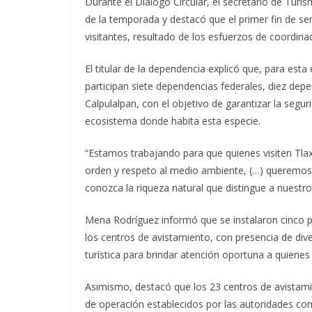
Durante el Diálogo Circular, el secretario de Tur
de la temporada y destacó que el primer fin de se
visitantes, resultado de los esfuerzos de coordinac
El titular de la dependencia explicó que, para esta
participan siete dependencias federales, diez de
Calpulalpan, con el objetivo de garantizar la segur
ecosistema donde habita esta especie.
“Estamos trabajando para que quienes visiten Tlax
orden y respeto al medio ambiente, (…) queremos q
conozca la riqueza natural que distingue a nuestro
Mena Rodríguez informó que se instalaron cinco p
los centros de avistamiento, con presencia de div
turística para brindar atención oportuna a quienes 
Asimismo, destacó que los 23 centros de avistam
de operación establecidos por las autoridades com