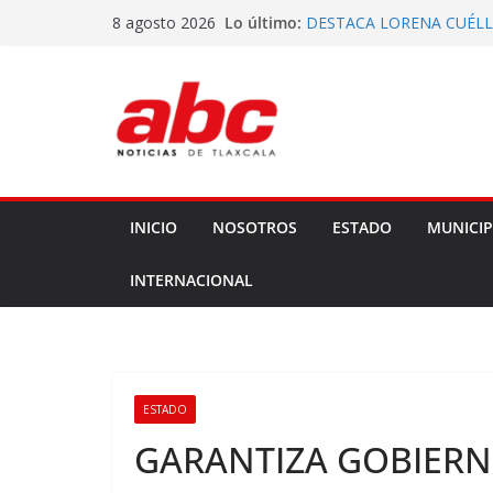
Saltar
Lo último:
DESTACA LORENA CUÉLL
8 agosto 2026
al
BENEFICIO DE COMUNID
DECLARA CONGRESO DE
contenido
DECRETO 285 DE REFOR
VOTA ITE TERNA PARA E
EJECUTIVA
ATIENDEN DIPUTADOS A
EJIDATARIOS Y POBLADO
GOBERNADORA ENTREGA
ESPECIALIZADO A COMB
INICIO
NOSOTROS
ESTADO
MUNICIP
INTERNACIONAL
ESTADO
GARANTIZA GOBIERN