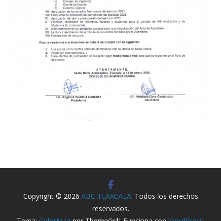
Copyright © 2026
ABC TLAXCALA
. Todos los derechos
reservados.
Tema:
ColorMag
por ThemeGrill. Funciona con
WordPress
.