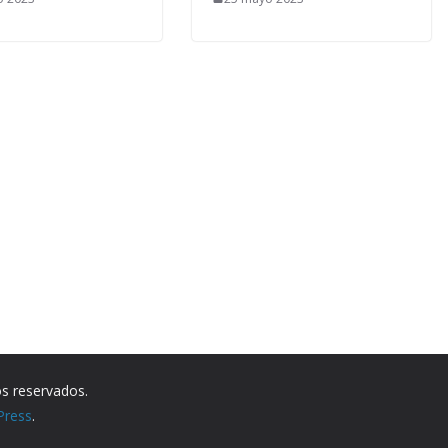
os reservados.
Press
.