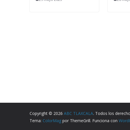
Copyright © 2026
ABC TLAXCALA
. Todos los derech
Tema:
ColorMag
por ThemeGrill. Funciona con
Word