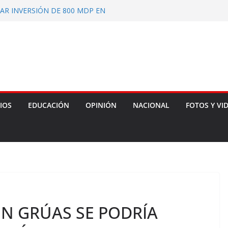
AR INVERSIÓN DE 800 MDP EN
ADES INDÍGENAS
L ESTADO APROBADO EL
MA A LA CONSTITUCIÓN LOCAL
LEGIR A PERSONA SECRETARIA
 COMISIÓN DE PRODUCTORES,
RES DE IXTENCO
 UNIFORMES Y EQUIPO
ATIENTES FORESTALES
IOS
EDUCACIÓN
OPINIÓN
NACIONAL
FOTOS Y VI
EN GRÚAS SE PODRÍA