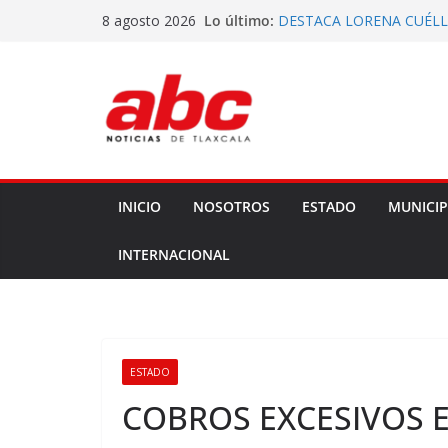
Saltar
Lo último:
DESTACA LORENA CUÉLL
8 agosto 2026
al
BENEFICIO DE COMUNID
DECLARA CONGRESO DE
contenido
DECRETO 285 DE REFOR
VOTA ITE TERNA PARA E
EJECUTIVA
ATIENDEN DIPUTADOS A
EJIDATARIOS Y POBLADO
GOBERNADORA ENTREGA
ESPECIALIZADO A COMB
INICIO
NOSOTROS
ESTADO
MUNICIP
INTERNACIONAL
ESTADO
COBROS EXCESIVOS 