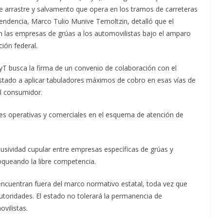
o de arrastre y salvamento que opera en los tramos de carreteras
ependencia, Marco Tulio Munive Temoltzin, detalló que el
an las empresas de grúas a los automovilistas bajo el amparo
cción federal.
MyT busca la firma de un convenio de colaboración con el
stado a aplicar tabuladores máximos de cobro en esas vías de
al consumidor.
iones operativas y comerciales en el esquema de atención de
usividad cupular entre empresas específicas de grúas y
loqueando la libre competencia.
encuentran fuera del marco normativo estatal, toda vez que
utoridades. El estado no tolerará la permanencia de
vilistas.